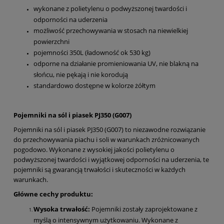
wykonane z polietylenu o podwyższonej twardości i
odporności na uderzenia
możliwość przechowywania w stosach na niewielkiej
powierzchni
pojemności 350L (ładowność ok 530 kg)
odporne na działanie promieniowania UV, nie blakną na
słońcu, nie pękają i nie korodują
standardowo dostępne w kolorze żółtym
Pojemniki na sól i piasek PJ350 (G007)
Pojemniki na sól i piasek PJ350 (G007) to niezawodne rozwiązanie
do przechowywania piachu i soli w warunkach zróżnicowanych
pogodowo. Wykonane z wysokiej jakości polietylenu o
podwyższonej twardości i wyjątkowej odporności na uderzenia, te
pojemniki są gwarancją trwałości i skuteczności w każdych
warunkach.
Główne cechy produktu:
Wysoka trwałość:
Pojemniki zostały zaprojektowane z
myślą o intensywnym użytkowaniu. Wykonane z