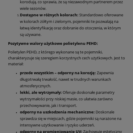
korodują, co sprawia, że są niezawodnym partnerem przez
wiele sezonów.
Dostępne w różnych kolorach:
Standardowo oferowane
w kolorach żółtym i zielonym, pojemniki te pozwalają na
łatwą identyfikację oraz dobranie do otoczenia, w którym
są używane.
Pozytywne walory użytkowe polietylenu PEHD:
Polietylen PEHD, z którego wykonane są te pojemniki,
charakteryzuje się szeregiem korzystnych cech użytkowych. Jest to
materiał:
przede wszystkim – odporny na korozję:
Zapewnia
długotrwałą trwałość, nawet w trudnych warunkach
atmosferycznych.
lekki, ale wytrzymały:
Oferuje doskonałe parametry
wytrzymałości przy niskiej masie, co ułatwia zarówno
przechowywanie, jak i transport.
odporny na uszkodzenia mechaniczne:
Doskonale
sprawdza się w miejscach, gdzie pojemniki są narażone na
intensywne użytkowanie i ryzyko uderzeń.
odporny na promieniowanie UV:
Zachowuje estetyczny