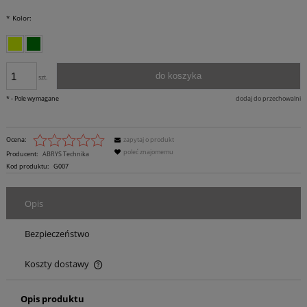
*
Kolor:
do koszyka
szt.
*
- Pole wymagane
dodaj do przechowalni
Ocena:
zapytaj o produkt
poleć znajomemu
Producent:
ABRYS Technika
Kod produktu:
G007
Opis
Bezpieczeństwo
Koszty dostawy
Cena nie zawiera ewentualnych kosztów płatności
Opis produktu