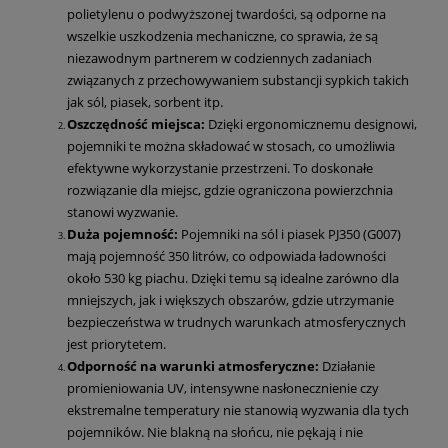
polietylenu o podwyższonej twardości, są odporne na
wszelkie uszkodzenia mechaniczne, co sprawia, że są
niezawodnym partnerem w codziennych zadaniach
związanych z przechowywaniem substancji sypkich takich
jak sól, piasek, sorbent itp.
Oszczędność miejsca:
Dzięki ergonomicznemu designowi,
pojemniki te można składować w stosach, co umożliwia
efektywne wykorzystanie przestrzeni. To doskonałe
rozwiązanie dla miejsc, gdzie ograniczona powierzchnia
stanowi wyzwanie.
Duża pojemność:
Pojemniki na sól i piasek PJ350 (G007)
mają pojemność 350 litrów, co odpowiada ładowności
około 530 kg piachu. Dzięki temu są idealne zarówno dla
mniejszych, jak i większych obszarów, gdzie utrzymanie
bezpieczeństwa w trudnych warunkach atmosferycznych
jest priorytetem.
Odporność na warunki atmosferyczne:
Działanie
promieniowania UV, intensywne nasłonecznienie czy
ekstremalne temperatury nie stanowią wyzwania dla tych
pojemników. Nie blakną na słońcu, nie pękają i nie