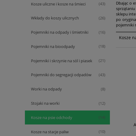
Dbając o e
Kosze uliczne i kosze na śmieci
(43)
sprzątaniu
sklepu int
Wkłady do koszy ulicznych
(26)
po orygina
pojemniki 
Pojemniki na odpady i śmietniki
(16)
Kosze n
Pojemniki na bioodpady
(18)
Pojemniki i skrzynie na sól i piasek
(21)
Pojemniki do segregacji odpadów
(43)
Worki na odpady
(8)
Stojaki na worki
(12)
Kosze na psie odchody
(14)
A
Kosze na stacje paliw
(10)