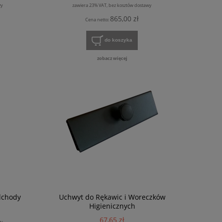
wy
zawiera 23% VAT, bez kosztów dostawy
865,00 zł
Cena netto:
do koszyka
zobacz więcej
dchody
Uchwyt do Rękawic i Woreczków
Higienicznych
67,65 zł
wy