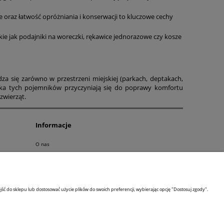
 oraz łatwość opróżniania i konserwacji to kluczowe cechy
ie jak podajniki na woreczki, rękawice jednorazowe czy kosze
 się zarówno w przestrzeni miejskiej (parkach, deptakach,
tyka tych pojemników przyczyniają się do poprawy komfortu
zwierząt.
Informacje
O nas
RODO
Linki
Kontakt
ść do sklepu lub dostosować użycie plików do swoich preferencji, wybierając opcję "Dostosuj zgody".
Koronawirus a odpady - wytyczne