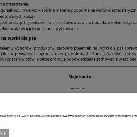
one przestrzenie.
cjonalność i trwałość – solidne materiały odporne na warunki atmosferyczne
zentowanych koszy.
letne stacje higieniczne – wiele zestawów zawiera dodatkowe elementy, tak
szkiem, ułatwiające codzienne użytkowanie.
 na worki dla psa
rokiemu wyborowi produktów, zarówno pojemnik na worki dla psa sprawdza
, jak i w prywatnych ogrodach czy przy domach. Funkcjonalność i este
w i spacerowiczów, a także promują odpowiedzialne zachowania właścicieli 
Moje konto
Logowanie
Moje zamówienia
epu
Przechowalnia
tności
Ustawienia konta
sować ofertę do Twoich potrzeb. Możesz zaakceptować wykorzystanie przez nas wszystkich tych plików i przej
Abrys Technika Sp. z o.o.
ul. Wiślana 46, 60-401 Poznań
kie