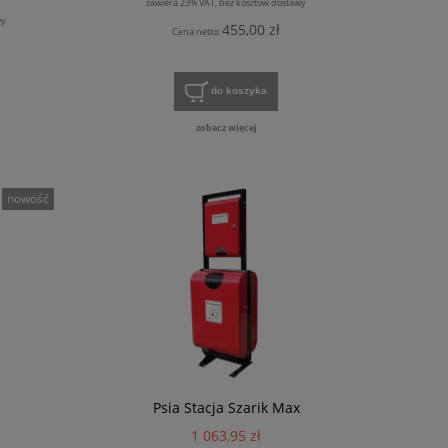
zawiera 23% VAT, bez kosztów dostawy
wy
455,00 zł
Cena netto:
do koszyka
zobacz więcej
nowość
Pojemnik na BIOODPADY 240l
166,05 zł
Psia Stacja Szarik Max
1 063,95 zł
do koszyka