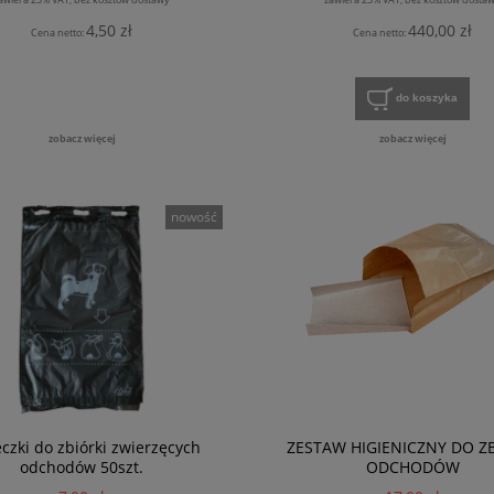
4,50 zł
440,00 zł
Cena netto:
Cena netto:
do koszyka
zobacz więcej
zobacz więcej
nowość
czki do zbiórki zwierzęcych
ZESTAW HIGIENICZNY DO Z
odchodów 50szt.
ODCHODÓW