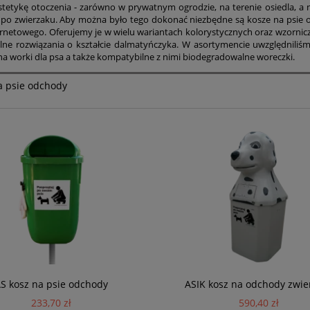
stetykę otoczenia - zarówno w prywatnym ogrodzie, na terenie osiedla, a
 po zwierzaku. Aby można było tego dokonać niezbędne są kosze na psie o
ernetowego. Oferujemy je w wielu wariantach kolorystycznych oraz wzorni
lne rozwiązania o kształcie dalmatyńczyka. W asortymencie uwzględniliśmy
na worki dla psa a także kompatybilne z nimi biodegradowalne woreczki.
a psie odchody
S kosz na psie odchody
ASIK kosz na odchody zwie
233,70 zł
590,40 zł