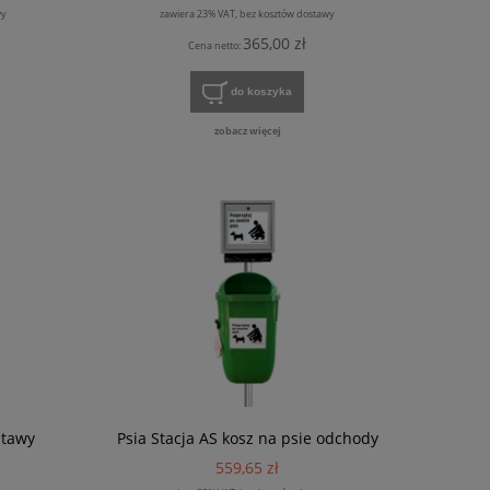
wy
zawiera 23% VAT, bez kosztów dostawy
365,00 zł
Cena netto:
do koszyka
zobacz więcej
stawy
Psia Stacja AS kosz na psie odchody
559,65 zł