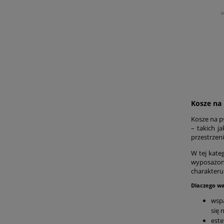
z
Kosze na 
Kosze na p
– takich j
przestrzen
W tej kate
wyposażon
charakteru
Dlaczego wa
wspa
się 
este