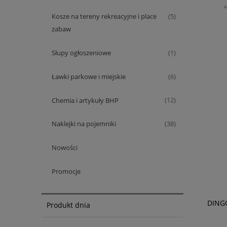
z
Kosze na tereny rekreacyjne i place
(5)
zabaw
Słupy ogłoszeniowe
(1)
Ławki parkowe i miejskie
(6)
Chemia i artykuły BHP
(12)
Naklejki na pojemniki
(38)
Nowości
Promocje
DINGO
Produkt dnia