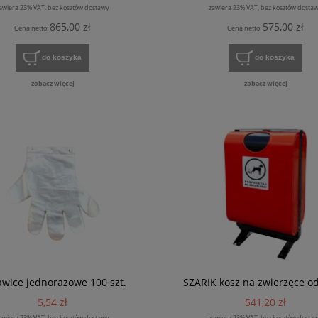
awiera 23% VAT, bez kosztów dostawy
zawiera 23% VAT, bez kosztów dosta
865,00 zł
575,00 zł
Cena netto:
Cena netto:
do koszyka
do koszyka
zobacz więcej
zobacz więcej
wice jednorazowe 100 szt.
SZARIK kosz na zwierzęce o
5,54 zł
541,20 zł
awiera 23% VAT, bez kosztów dostawy
zawiera 23% VAT, bez kosztów dosta