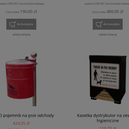
awiera 23% VAT, bez kosztów dostawy
zawiera 23% VAT, bez kosztów dosta
190,00 zł
480,00 zł
Cena netto:
Cena netto:
do koszyka
do koszyka
zobacz więcej
zobacz więcej
 pojemnik na psie odchody
Kasetka dystrybutor na ze
higieniczne
424,35 zł
110,70 zł