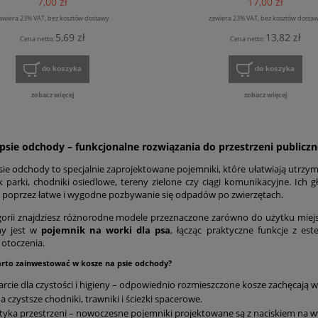
7,00 zł
17,00 zł
awiera 23% VAT, bez kosztów dostawy
zawiera 23% VAT, bez kosztów dosta
5,69 zł
13,82 zł
Cena netto:
Cena netto:
do koszyka
do koszyka
zobacz więcej
zobacz więcej
psie odchody – funkcjonalne rozwiązania do przestrzeni publiczn
sie odchody to specjalnie zaprojektowane pojemniki, które ułatwiają utrzym
ak parki, chodniki osiedlowe, tereny zielone czy ciągi komunikacyjne. Ich 
i poprzez łatwe i wygodne pozbywanie się odpadów po zwierzętach.
gorii znajdziesz różnorodne modele przeznaczone zarówno do użytku miejs
y jest w
pojemnik na worki dla psa
,
łącząc praktyczne funkcje z e
 otoczenia.
rto zainwestować w kosze na psie odchody?
rcie dla czystości i higieny – odpowiednio rozmieszczone kosze zachęcają wł
na czystsze chodniki, trawniki i ścieżki spacerowe.
tyka przestrzeni – nowoczesne pojemniki projektowane są z naciskiem na wyg