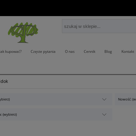
Jak kupować?
Częste pytania
O nas
Cennik
Blog
Kontakt
widok
ybierz)
Nowość: (w
: (wybierz)