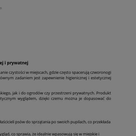
wy
ej i prywatnej
anie czystości w miejscach, gdzie często spacerują czworonogi
głównym zadaniem jest zapewnienie higienicznej i estetycznej
kiego, jak i do ogrodów czy przestrzeni prywatnych. Produkt
stetycznym wyglądem, dzięki czemu można je dopasować do
aścicieli psów do sprzątania po swoich pupilach, co przekłada
ląd, co sprawia, że idealnie wpasowują się w miejskie i