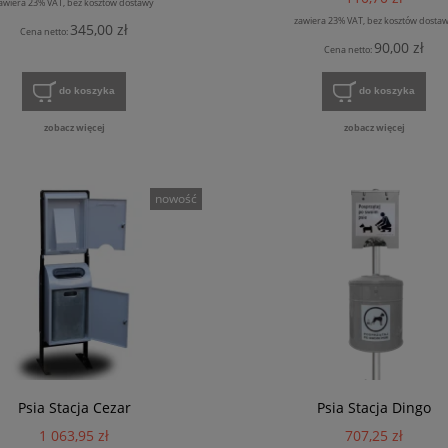
awiera 23% VAT, bez kosztów dostawy
zawiera 23% VAT, bez kosztów dosta
345,00 zł
Cena netto:
90,00 zł
Cena netto:
do koszyka
do koszyka
zobacz więcej
zobacz więcej
nowość
DIN kosz na odpady
ANTYBAKTERYJNY płyn do mycia rąk 5l
220,17 zł
179,00 zł
Psia Stacja Cezar
Psia Stacja Dingo
1 063,95 zł
707,25 zł
do koszyka
do koszyka