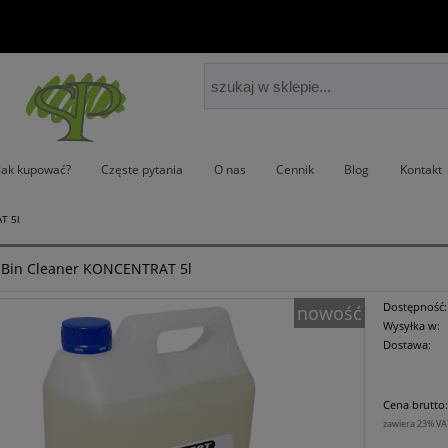
Jak kupować?
Częste pytania
O nas
Cennik
Blog
Kontakt
T 5l
 Bin Cleaner KONCENTRAT 5l
Dostępność:
nowość
Wysyłka w:
Dostawa:
Cena
Cena brutto
płat
zawiera 23% VA