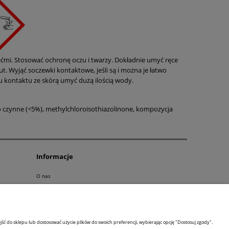
do koszyka
ećmi. Stosować ochronę oczu i twarzy. Dokładnie umyć ręce
ut. Wyjąć soczewki kontaktowe, jeśli są i można je łatwo
 kontaktu ze skórą umyć dużą ilością wody.
 czynne (<5%), methylchloroisothiazolinone, kompozycja
Informacje
O nas
RODO
Linki
Kontakt
ść do sklepu lub dostosować użycie plików do swoich preferencji, wybierając opcję "Dostosuj zgody".
Koronawirus a odpady - wytyczne