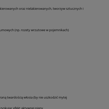
lakierowanych oraz nielakierowanych, tworzyw sztucznych i
w gumowych (np. rozety wrzutowe w pojemnikach)
aną twardością włosia (by nie uszkodzić mytej
yskując efekt aktywnej piany