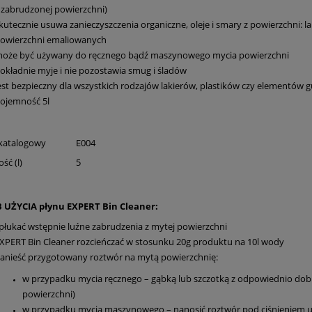
 zabrudzonej powierzchni)
kutecznie usuwa zanieczyszczenia organiczne, oleje i smary z powierzchni: 
owierzchni emaliowanych
oże być używany do ręcznego bądź maszynowego mycia powierzchni
okładnie myje i nie pozostawia smug i śladów
est bezpieczny dla wszystkich rodzajów lakierów, plastików czy elementó
ojemność 5l
katalogowy
E004
ść (l)
5
 UŻYCIA płynu EXPERT Bin Cleaner:
płukać wstępnie luźne zabrudzenia z mytej powierzchni
XPERT Bin Cleaner rozcieńczać w stosunku 20g produktu na 10l wody
anieść przygotowany roztwór na mytą powierzchnię:
w przypadku mycia ręcznego – gąbką lub szczotką z odpowiednio dobr
powierzchni)
w przypadku mycia maszynowego – nanosić roztwór pod ciśnieniem uz