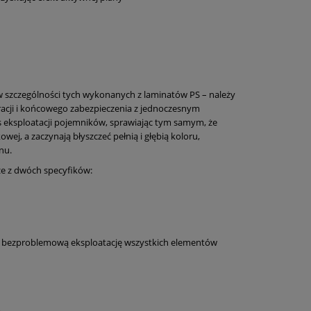
 szczególności tych wykonanych z laminatów PS – należy
cji i końcowego zabezpieczenia z jednoczesnym
s eksploatacji pojemników, sprawiając tym samym, że
ej, a zaczynają błyszczeć pełnią i głębią koloru,
nu.
ze z dwóch specyfików:
Pojemnik SM-110K z kołami na popiół i śmieci
 i bezproblemową eksploatację wszystkich elementów
292,74 zł
305,04 zł
Cena regularna:
305,04 zł
Najniższa cena: