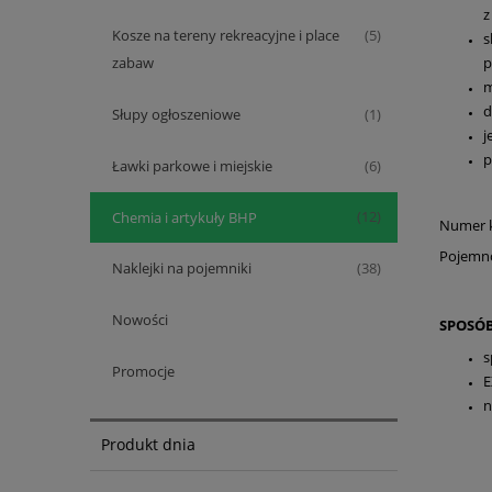
z
Kosze na tereny rekreacyjne i place
(5)
s
p
zabaw
m
d
Słupy ogłoszeniowe
(1)
j
p
Ławki parkowe i miejskie
(6)
Chemia i artykuły BHP
(12)
Numer 
Pojemno
Naklejki na pojemniki
(38)
Nowości
SPOSÓB
s
Promocje
E
n
Produkt dnia