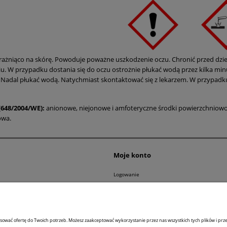
drażniąco na skórę. Powoduje poważne uszkodzenie oczu. Chronić przed dzi
iu.
W przypadku dostania się do oczu o
strożnie płukać wodą przez kilka min
 Nadal płukać wodą. Natychmiast skontaktować się z lekarzem. W przypadku
648/2004/WE):
anionowe, niejonowe i amfoteryczne środki powierzchniowo
owa.
Moje konto
Logowanie
Moje zamówienia
epu
Przechowalnia
tności
Ustawienia konta
sować ofertę do Twoich potrzeb. Możesz zaakceptować wykorzystanie przez nas wszystkich tych plików i przej