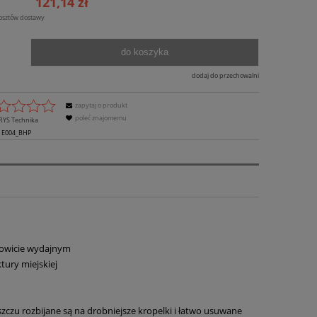
121,14 zł
kosztów dostawy
do koszyka
dodaj do przechowalni
zapytaj o produkt
poleć znajomemu
RYS Technika
E004_BHP
tualnych kosztów
mowicie wydajnym
tury miejskiej
szczu rozbijane są na drobniejsze kropelki i łatwo usuwane