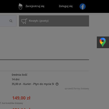
Zaloguj się
Zarejestruj się
Koszyk:
(pusty)
średnia ilość
14 dni
35,00 zł
- Kurier - Płyn do mycia 5l
sprawdź formy dostawy
 nie zawiera ewentualnych kosztów
149,00 zł
:
ności
T, bez kosztów dostawy