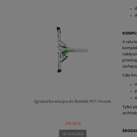
d
d
KOMPL
A celu 
komplek
nabłysz
przestaj
zachęca
Cała li
m
p
s
Zgniatarka wisząca do Butelek PET i Puszek
dpady
Pojem
Tylko p
architek
245,00 zł
ŚRODKI
do koszyka