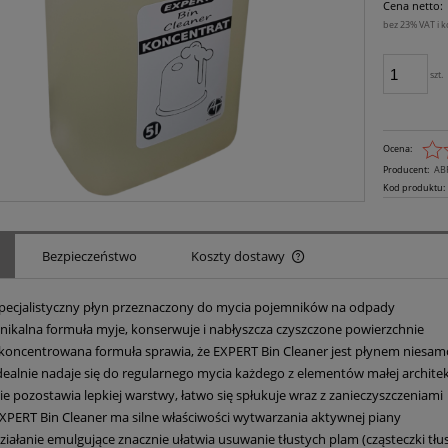
Cena netto:
bez 23% VAT i 
szt.
Ocena:
Producent:
AB
Kod produktu:
Bezpieczeństwo
Koszty dostawy
pecjalistyczny płyn przeznaczony do mycia pojemników na odpady
Cena nie zawiera ewen
płatności
nikalna formuła myje, konserwuje i nabłyszcza czyszczone powierzchnie
koncentrowana formuła sprawia, że EXPERT Bin Cleaner jest płynem niesa
dealnie nadaje się do regularnego mycia każdego z elementów małej architek
ie pozostawia lepkiej warstwy, łatwo się spłukuje wraz z zanieczyszczeniami
XPERT Bin Cleaner ma silne właściwości wytwarzania aktywnej piany
ziałanie emulgujące znacznie ułatwia usuwanie tłustych plam (cząsteczki tłu