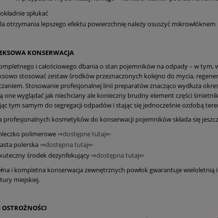
okładnie spłukać
la otrzymania lepszego efektu powierzchnię należy osuszyć mikrowłóknem
EKSOWA KONSERWACJA
kompletnego i całościowego dbania o stan pojemników na odpady – w tym, w
sowo stosować zestaw środków przeznaczonych kolejno do mycia, regenera
czaniem. Stosowanie profesjonalnej linii preparatów znacząco wydłuża okre
ą one wyglądać jak niechciany ale konieczny brudny element części śmietnikow
jąc tym samym do segregacji odpadów i stając się jednocześnie ozdobą tere
nia profesjonalnych kosmetyków do konserwacji pojemników składa się jeszc
leczko polimerowe
⇒dostępne tutaj⇐
asta polerska
⇒dostępna tutaj⇐
kuteczny środek dezynfekujący
⇒dostępna tutaj⇐
Pojemnik na przeterminowane leki
nik na BIOODPADY 400l
ełna i kompletna konserwacja zewnętrznych powłok gwarantuje wieloletnią
tury miejskiej.
55,35 zł
694,95 zł
 OSTROŻNOŚCI
do koszyka