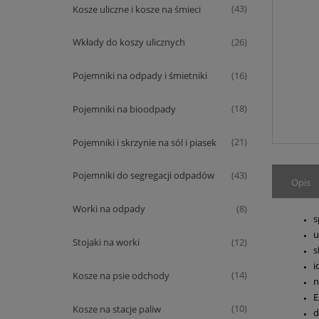
Kosze uliczne i kosze na śmieci
(43)
Wkłady do koszy ulicznych
(26)
Pojemniki na odpady i śmietniki
(16)
Pojemniki na bioodpady
(18)
Pojemniki i skrzynie na sól i piasek
(21)
Pojemniki do segregacji odpadów
(43)
Opis
Worki na odpady
(8)
s
u
Stojaki na worki
(12)
s
i
Kosze na psie odchody
(14)
n
E
Kosze na stacje paliw
(10)
d