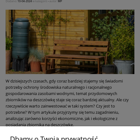
Dodano:
10-04-2024
w kategorii:
-
autor:
MP
W dzisiejszych czasach, gdy coraz bardziej stajemy się świadomi
potrzeby ochrony środowiska naturalnego i racjonalnego
gospodarowania zasobami wodnymi, temat przydomowych
zbiorników na deszczówkę staje się coraz bardziej aktualny. Ale czy
rzeczywiście warto zainwestować w taki system? Czy jest to
potrzebne? W tym artykule przyjrzymy się temu zagadnieniu,
analizując zarówno korzyści ekonomiczne, jak i ekologiczne z
posiadania zbiornika na deszczówkę.
Dbamy o Twoją prywatność